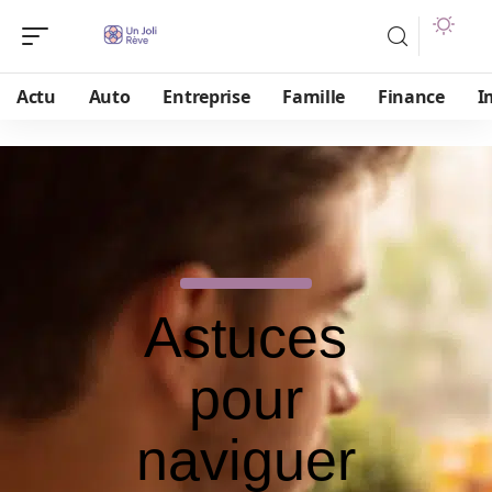
Actu
Auto
Entreprise
Famille
Finance
I
Astuces
pour
naviguer