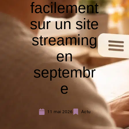
facilement
sur un site
streaming
en
septembr
e
11 mai 2026
Actu