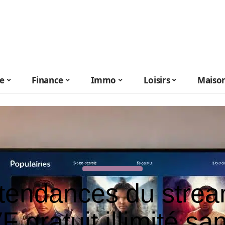
le
Finance
Immo
Loisirs
Maiso
tendances du stre
F gratuit illimité sa