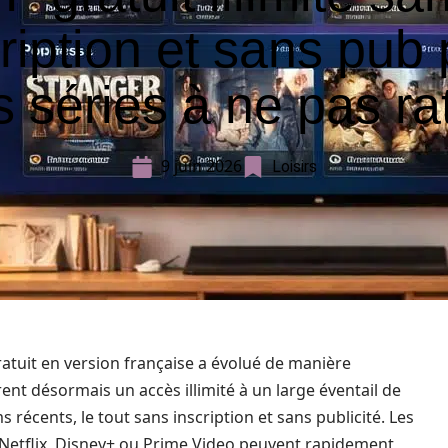
ription et sans pub
s séries à ne pas ra
9 juin 2026
Loisirs
ratuit en version française a évolué de manière
ent désormais un accès illimité à un large éventail de
s récents, le tout sans inscription et sans publicité. Les
etflix, Disney+ ou Prime Video peuvent rapidement