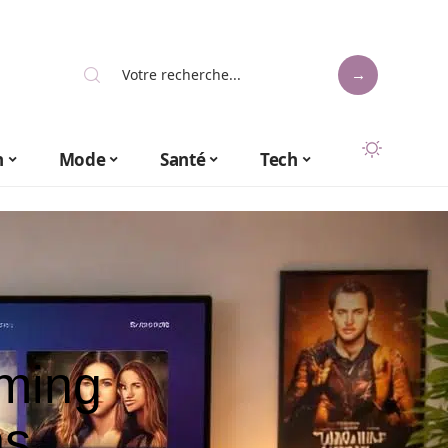
n
Mode
Santé
Tech
aming
ns