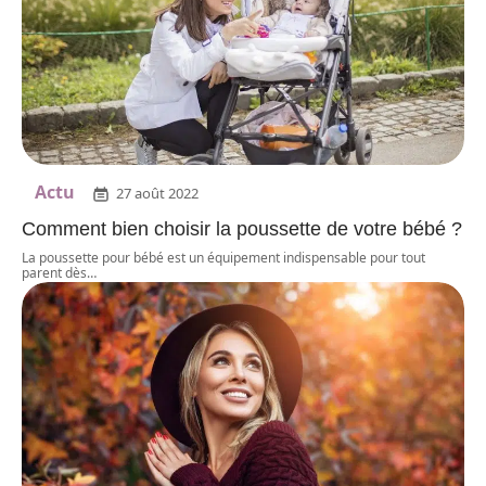
Actu
27 août 2022
Comment bien choisir la poussette de votre bébé ?
La poussette pour bébé est un équipement indispensable pour tout
parent dès
…