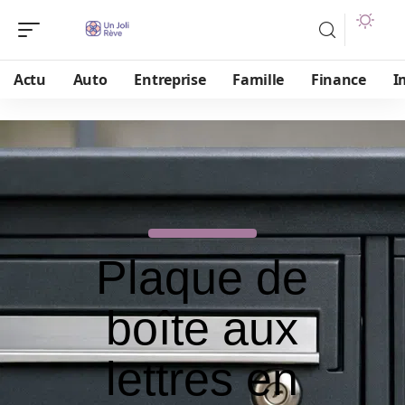
Actu
Auto
Entreprise
Famille
Finance
I
Plaque de
boîte aux
lettres en