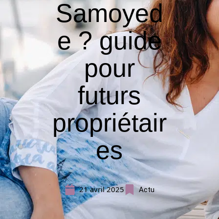
Samoyed
e ? guide
pour
futurs
propriétair
es
21 avril 2025
Actu