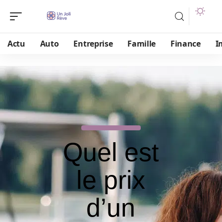
Actu
Auto
Entreprise
Famille
Finance
I
Quel est
le prix
d’un