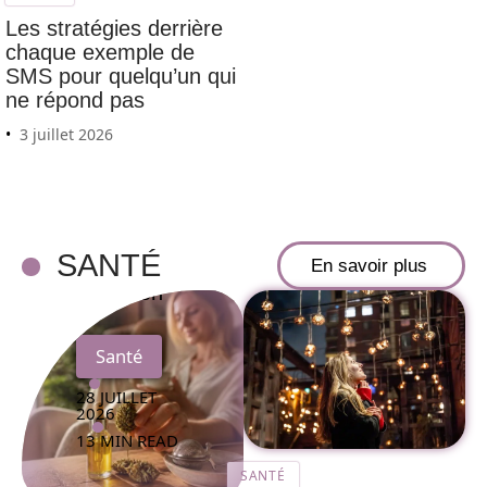
Les stratégies derrière
chaque exemple de
Comment
SMS pour quelqu’un qui
ne répond pas
consommer
la fleur de
3 juillet 2026
CBD pour
améliorer
votre bien-
SANTÉ
être au
En savoir plus
quotidien
Santé
28 JUILLET
2026
13 MIN READ
SANTÉ