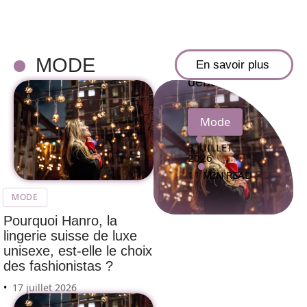
menstruelle
française :
un guide
MODE
pour
En savoir plus
débutantes
Mode
3 JUILLET
2026
11 MIN READ
MODE
Pourquoi Hanro, la
lingerie suisse de luxe
unisexe, est-elle le choix
des fashionistas ?
17 juillet 2026