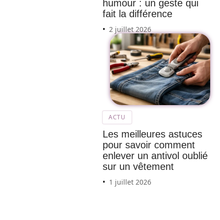
humour : un geste qui
fait la différence
2 juillet 2026
Top
des
manda
taires
auto
Renaul
ACTU
t
Les meilleures astuces
Twingo
pour savoir comment
: Guide
enlever un antivol oublié
pour
sur un vêtement
une
1 juillet 2026
expérie
nce