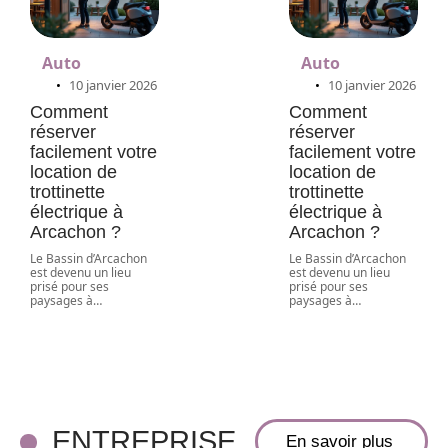
Auto
Auto
10 janvier 2026
10 janvier 2026
Comment
Comment
réserver
réserver
facilement votre
facilement votre
location de
location de
trottinette
trottinette
électrique à
électrique à
Arcachon ?
Arcachon ?
Le Bassin d’Arcachon
Le Bassin d’Arcachon
est devenu un lieu
est devenu un lieu
prisé pour ses
prisé pour ses
paysages à
…
paysages à
…
Les secrets du
succès du Zone
Téléchargement
forum révélés
par les
ENTREPRISE
En savoir plus