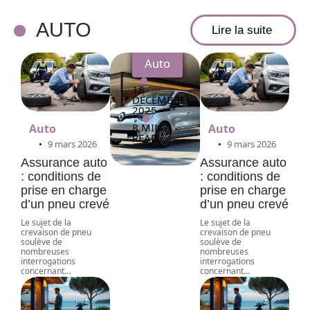
d’achat
réussie
AUTO
Lire la suite
Auto
18
DÉCEMBRE
2025
8 MIN
Auto
Auto
READ
9 mars 2026
9 mars 2026
Assurance auto
Assurance auto
: conditions de
: conditions de
prise en charge
prise en charge
d’un pneu crevé
d’un pneu crevé
Le sujet de la
Le sujet de la
crevaison de pneu
crevaison de pneu
soulève de
soulève de
nombreuses
nombreuses
interrogations
interrogations
concernant
…
concernant
…