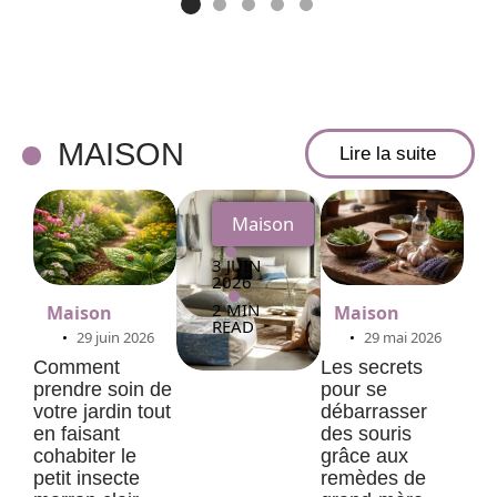
sacs
en
bâche
upcycl
MAISON
Lire la suite
ée
Maison
3 JUIN
2026
2 MIN
Maison
Maison
READ
29 juin 2026
29 mai 2026
Comment
Les secrets
prendre soin de
pour se
votre jardin tout
débarrasser
en faisant
des souris
cohabiter le
grâce aux
petit insecte
remèdes de