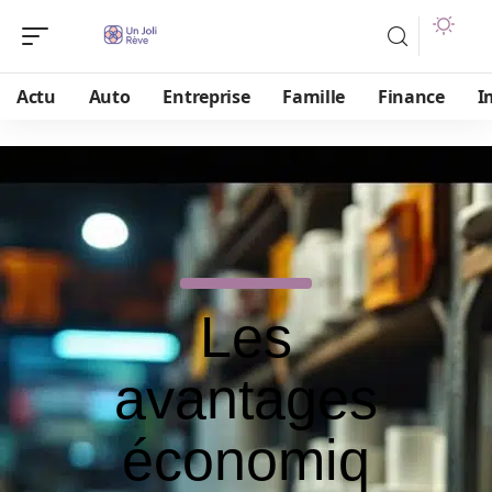
Actu
Auto
Entreprise
Famille
Finance
I
Les
avantages
économiq