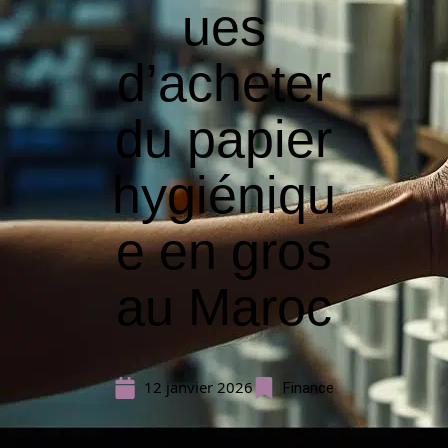
ues
d’acheter
du papier
hygiéniqu
e en gros
au Maroc
12 janvier 2026
Finance