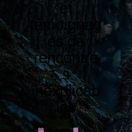
et
témoignag
es de
rencontre
s
inexplicab
les
29 juin 2026
Loisirs