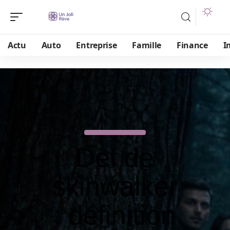
Actu
Auto
Entreprise
Famille
Finance
I
Def de
skinwalker
: définition