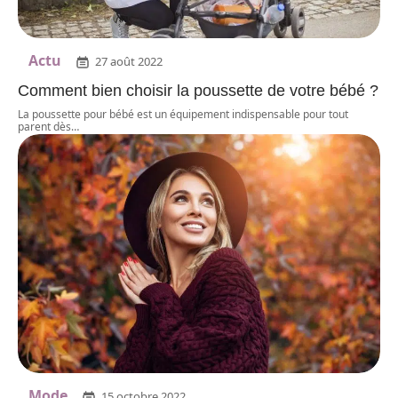
Actu
27 août 2022
Comment bien choisir la poussette de votre bébé ?
La poussette pour bébé est un équipement indispensable pour tout
parent dès
…
Mode
15 octobre 2022