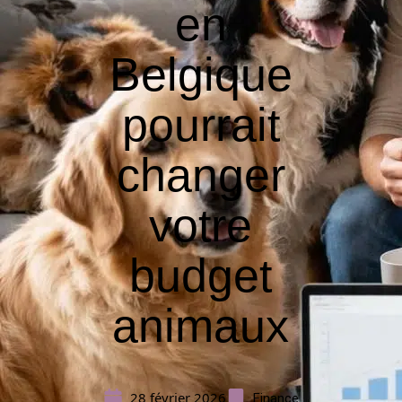
en
Belgique
pourrait
changer
votre
budget
animaux
28 février 2026
Finance