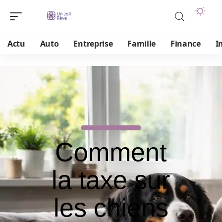
Actu
Auto
Entreprise
Famille
Finance
I
Comment
la taxe sur
les chiens