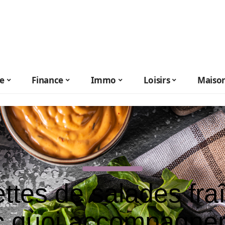
le
Finance
Immo
Loisirs
Maiso
ttes de salades fra
c quoi accompagner