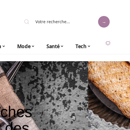
n
Mode
Santé
Tech
îches
 des