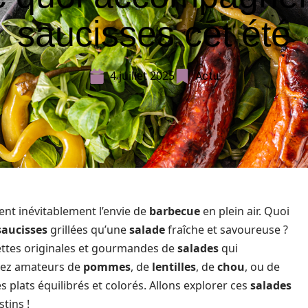
saucisses cet été
4 juillet 2025
Actu
vient inévitablement l’envie de
barbecue
en plein air. Quoi
saucisses
grillées qu’une
salade
fraîche et savoureuse ?
cettes originales et gourmandes de
salades
qui
oyez amateurs de
pommes
, de
lentilles
, de
chou
, ou de
s plats équilibrés et colorés. Allons explorer ces
salades
tins !