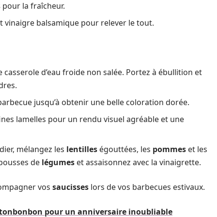
s
pour la fraîcheur.
t vinaigre balsamique pour relever le tout.
 casserole d’eau froide non salée. Portez à ébullition et
dres.
 barbecue jusqu’à obtenir une belle coloration dorée.
ines lamelles pour un rendu visuel agréable et une
dier, mélangez les
lentilles
égouttées, les
pommes
et les
s pousses de
légumes
et assaisonnez avec la vinaigrette.
ccompagner vos
saucisses
lors de vos barbecues estivaux.
e tonbonbon pour un anniversaire inoubliable