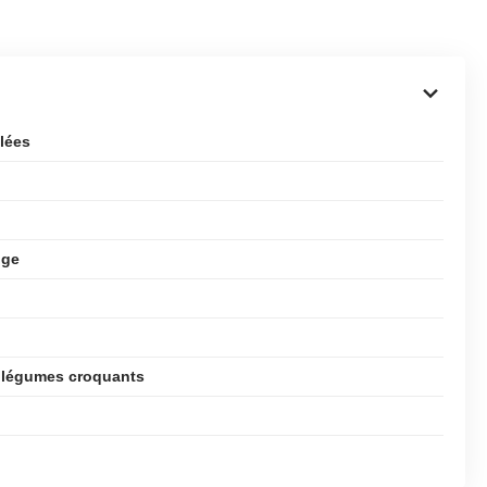
llées
uge
t légumes croquants