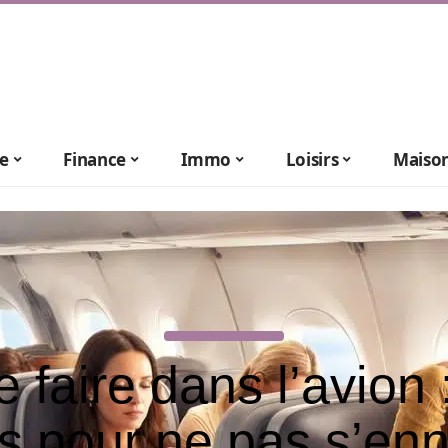
le
Finance
Immo
Loisirs
Maiso
 faire dans l’avion 
s pour ne pas s’en