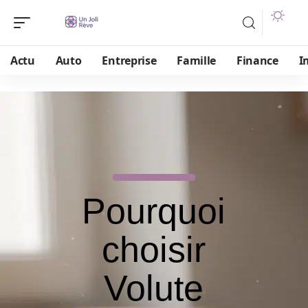
Actu
Auto
Entreprise
Famille
Finance
I
Pourquoi
choisir
Volute