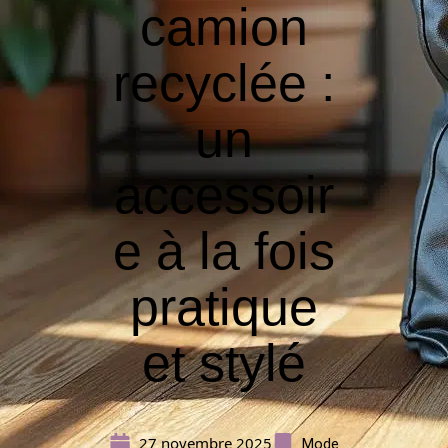
camion
recyclée :
un
accessoir
e à la fois
pratique
et stylé
27 novembre 2025
Mode