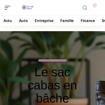
Actu
Auto
Entreprise
Famille
Finance
I
Le sac
cabas en
bâche