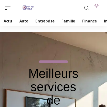
Actu
Auto
Entreprise
Famille
Finance
I
Meilleurs
services
de