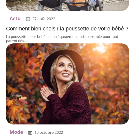
Actu
27 août 2022
Comment bien choisir la poussette de votre bébé ?
La poussette pour bébé est un équipement indispensable pour tout
parent dès
…
Mode
15 octobre 2022