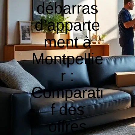
débarras
d’apparte
ment à
Montpellie
r :
Comparati
f des
offres