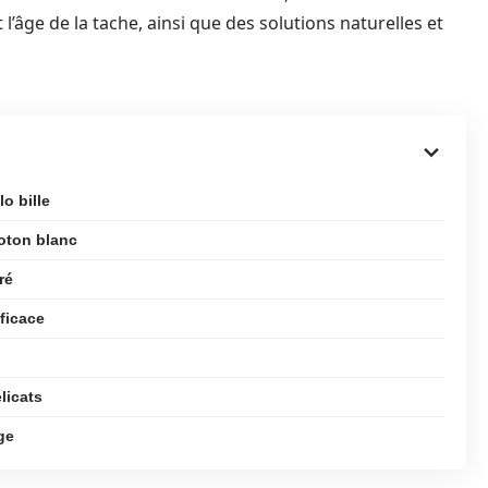
 l’âge de la tache, ainsi que des solutions naturelles et
o bille
oton blanc
ré
ficace
licats
ge