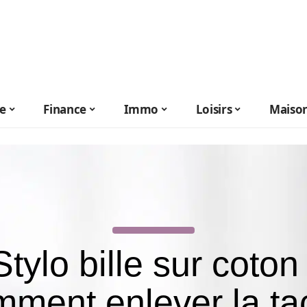
le
Finance
Immo
Loisirs
Maiso
Stylo bille sur coton 
mment enlever la ta