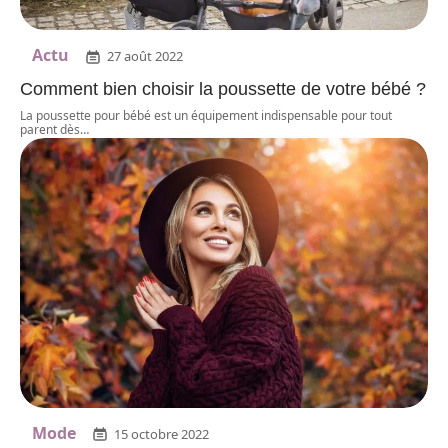
Actu
27 août 2022
Comment bien choisir la poussette de votre bébé ?
La poussette pour bébé est un équipement indispensable pour tout
parent dès
…
Mode
15 octobre 2022