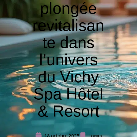
plongée
revitalisan
te dans
l’univers
du Vichy
Spa Hôtel
& Resort
18 octobre 2025
Loisirs