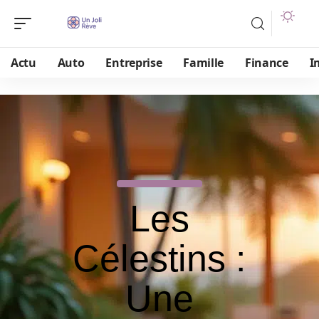
Actu
Auto
Entreprise
Famille
Finance
I
Les
Célestins :
Une