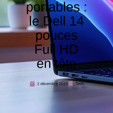
portables :
le Dell 14
pouces
Full HD
en tête
2 décembre 2025
Tech