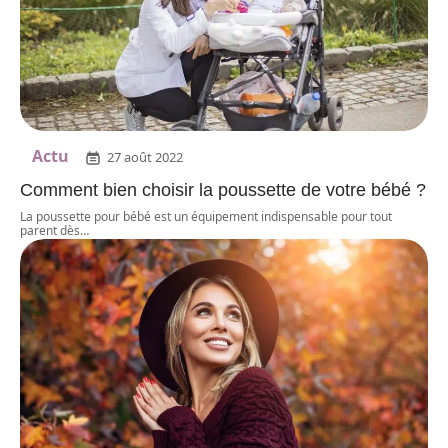
Actu
27 août 2022
Comment bien choisir la poussette de votre bébé ?
La poussette pour bébé est un équipement indispensable pour tout
parent dès
…