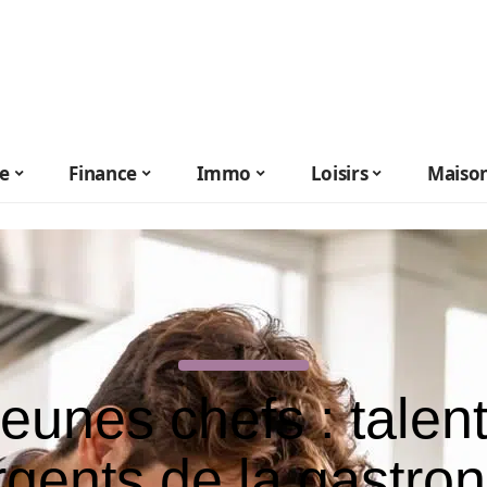
le
Finance
Immo
Loisirs
Maiso
eunes chefs : talen
gents de la gastro