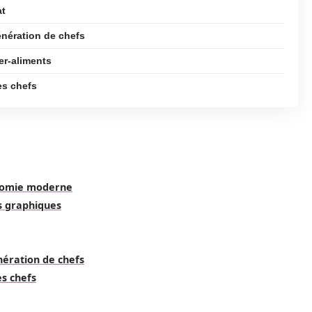
at
énération de chefs
er-aliments
es chefs
onomie moderne
ts graphiques
nération de chefs
es chefs