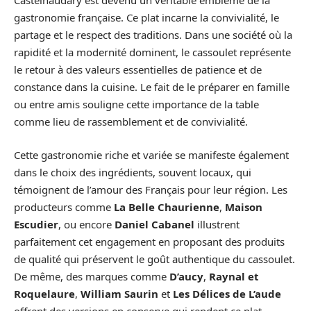
Castelnaudary est devenu un véritable emblème de la
gastronomie française. Ce plat incarne la convivialité, le
partage et le respect des traditions. Dans une société où la
rapidité et la modernité dominent, le cassoulet représente
le retour à des valeurs essentielles de patience et de
constance dans la cuisine. Le fait de le préparer en famille
ou entre amis souligne cette importance de la table
comme lieu de rassemblement et de convivialité.
Cette gastronomie riche et variée se manifeste également
dans le choix des ingrédients, souvent locaux, qui
témoignent de l’amour des Français pour leur région. Les
producteurs comme
La Belle Chaurienne
,
Maison
Escudier
, ou encore
Daniel Cabanel
illustrent
parfaitement cet engagement en proposant des produits
de qualité qui préservent le goût authentique du cassoulet.
De même, des marques comme
D’aucy
,
Raynal et
Roquelaure
,
William Saurin
et
Les Délices de L’aude
offrent des versions en conserve qui rendent ce plat