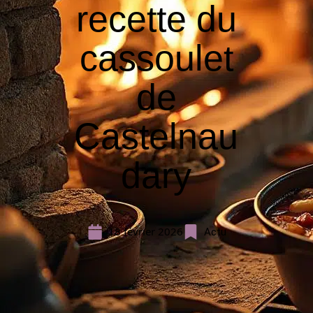
recette du
cassoulet
de
Castelnau
dary
18 février 2026
Actu