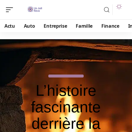
Actu
Auto
Entreprise
Famille
Finance
I
L’histoire
fascinante
derrière la