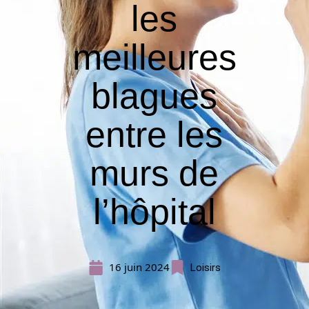
les
meilleures
blagues
entre les
murs de
l’hôpital
16 juin 2024
Loisirs