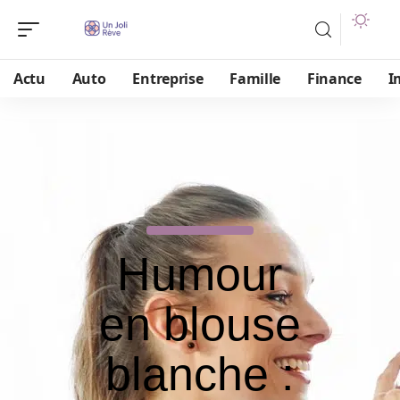
Actu
Auto
Entreprise
Famille
Finance
I
Humour
en blouse
blanche :