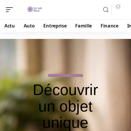
Actu
Auto
Entreprise
Famille
Finance
I
Découvrir
un objet
unique