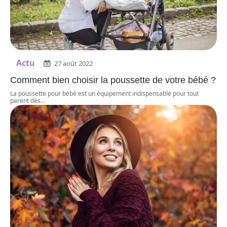
Actu
27 août 2022
Comment bien choisir la poussette de votre bébé ?
La poussette pour bébé est un équipement indispensable pour tout
parent dès
…