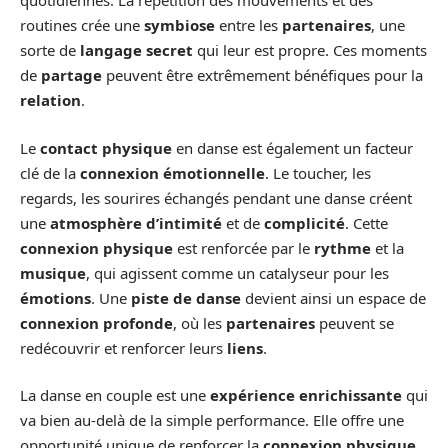
quotidiennes. La répétition des mouvements et des
routines crée une
symbiose
entre les
partenaires
, une
sorte de
langage secret
qui leur est propre. Ces moments
de
partage
peuvent être extrêmement bénéfiques pour la
relation
.
Le
contact physique
en danse est également un facteur
clé de la
connexion émotionnelle
. Le toucher, les
regards, les sourires échangés pendant une danse créent
une
atmosphère d’intimité
et de
complicité
. Cette
connexion physique
est renforcée par le
rythme
et la
musique
, qui agissent comme un catalyseur pour les
émotions
. Une
piste de danse
devient ainsi un espace de
connexion profonde
, où les
partenaires
peuvent se
redécouvrir et renforcer leurs
liens
.
La danse en couple est une
expérience enrichissante
qui
va bien au-delà de la simple performance. Elle offre une
opportunité unique de renforcer la
connexion physique