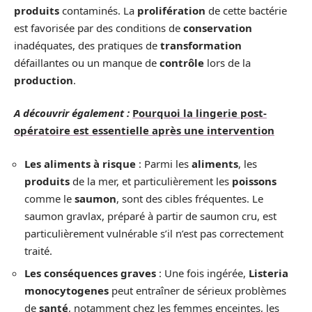
produits
contaminés. La
prolifération
de cette bactérie
est favorisée par des conditions de
conservation
inadéquates, des pratiques de
transformation
défaillantes ou un manque de
contrôle
lors de la
production
.
A découvrir également :
Pourquoi la lingerie post-
opératoire est essentielle après une intervention
Les aliments à risque
: Parmi les
aliments
, les
produits
de la mer, et particulièrement les
poissons
comme le
saumon
, sont des cibles fréquentes. Le
saumon gravlax, préparé à partir de saumon cru, est
particulièrement vulnérable s’il n’est pas correctement
traité.
Les conséquences graves
: Une fois ingérée,
Listeria
monocytogenes
peut entraîner de sérieux problèmes
de
santé
, notamment chez les femmes enceintes, les