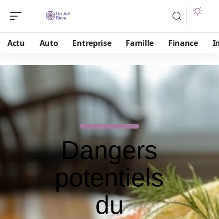
Actu
Auto
Entreprise
Famille
Finance
I
Dangers
potentiels
du