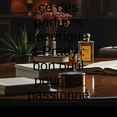
ce des
parfums
générique
s Prady :
bon outil
pour les
passionné
s