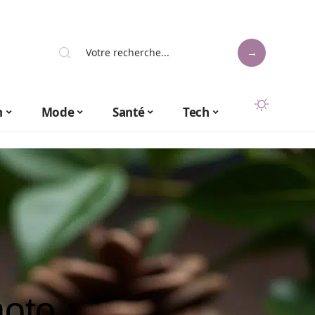
n
Mode
Santé
Tech
oto :