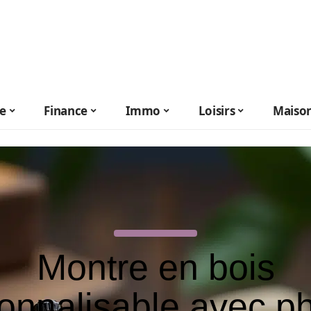
le
Finance
Immo
Loisirs
Maiso
Montre en bois
onnalisable avec ph