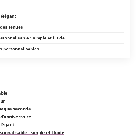
 élégant
 des tenues
onnalisable : simple et fluide
is personnalisables
able
œur
chaque seconde
 d’anniversaire
élégant
nnalisable : simple et fluide