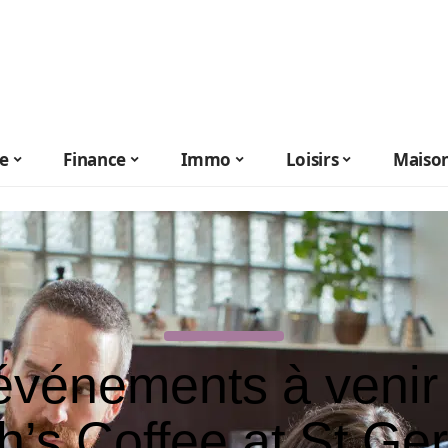
le
Finance
Immo
Loisirs
Maiso
événements à venir
h’s Coffee at St Ge