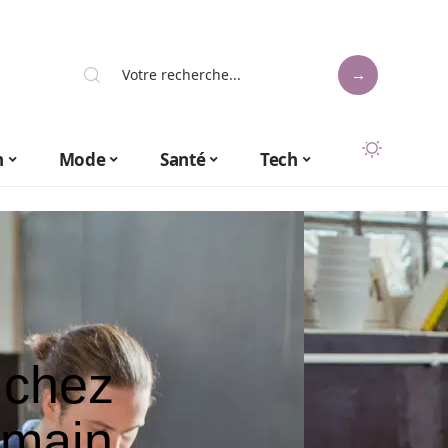
n
Mode
Santé
Tech
 chez
rmain