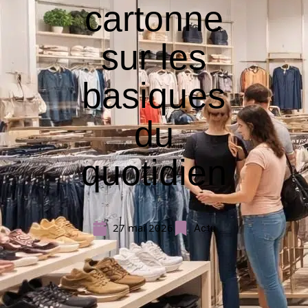
cartonne
sur les
basiques
du
quotidien
27 mai 2026
Actu