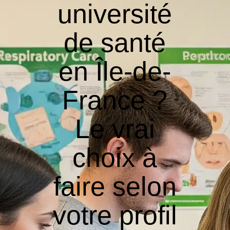
université
de santé
en Île-de-
France ?
Le vrai
choix à
faire selon
votre profil