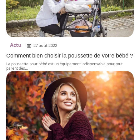
Actu
27 août 2022
Comment bien choisir la poussette de votre bébé ?
La poussette pour bébé est un équipement indispensable pour tout
parent dès
…