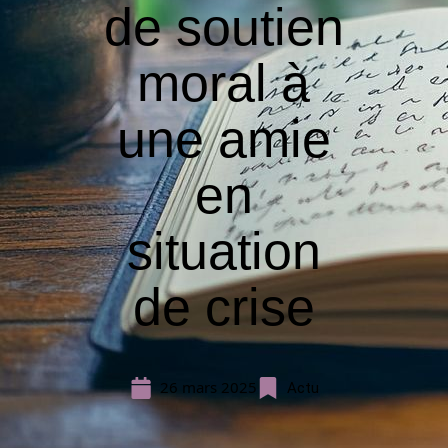
de soutien
moral à
une amie
en
situation
de crise
26 mars 2025
Actu