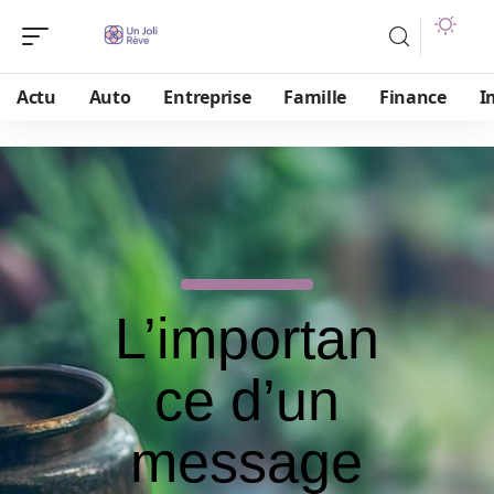
Actu
Auto
Entreprise
Famille
Finance
I
L’importan
ce d’un
message