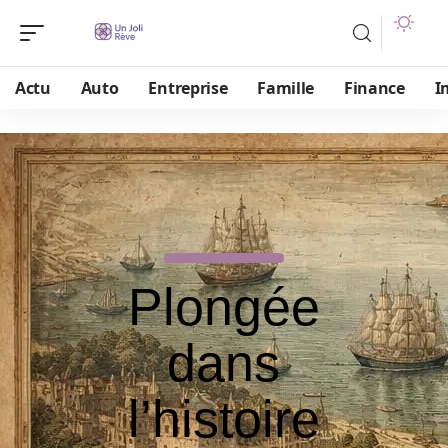
Actu
Auto
Entreprise
Famille
Finance
I
Plongée
dans
l’histoire