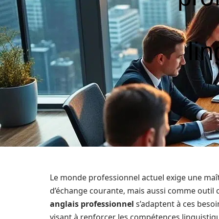
li
Le monde professionnel actuel exige une maî
d’échange courante, mais aussi comme outil c
anglais professionnel
s’adaptent à ces beso
visant à renforcer les compétences linguistiq