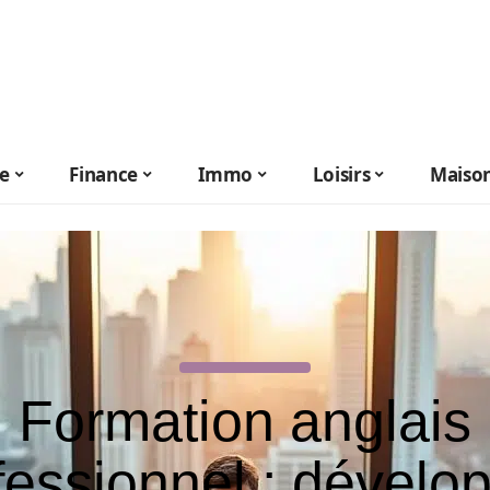
le
Finance
Immo
Loisirs
Maiso
Formation anglais
fessionnel : dévelo