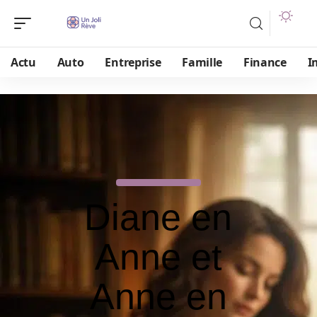
Actu
Auto
Entreprise
Famille
Finance
I
Diane en
Anne et
Anne en