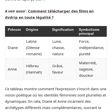
A voir aussi :
Comment télécharger des films en
dvdrip en toute légalité ?
Prénom
Origine
Signification
Symbolisme
principal
Latine
Lune,
Force,
Diane
(Déesse
chasse,
indépendance,
romaine)
nature
pureté
Maternité,
Hébreu
Grâce,
Anne
sagesse,
(Hannah)
faveur
douceur
Ce tableau montre comment l’expression s’inscrit dans une
vision poétique où les identités féminines sont plurielles et
dynamiques. En cela, Diane et Anne incarnent des
archétypes différents mais complémentaires, ouvrant la