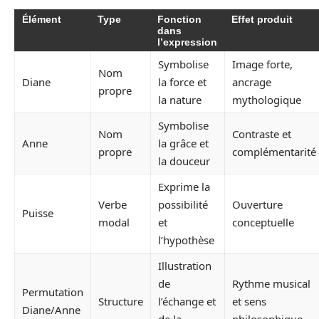
Élément
Type
Fonction
Effet produit
dans
l’expression
Symbolise
Image forte,
Nom
Diane
la force et
ancrage
propre
la nature
mythologique
Symbolise
Nom
Contraste et
Anne
la grâce et
propre
complémentarité
la douceur
Exprime la
Verbe
possibilité
Ouverture
Puisse
modal
et
conceptuelle
l’hypothèse
Illustration
de
Rythme musical
Permutation
Structure
l’échange et
et sens
Diane/Anne
de la
philosophique