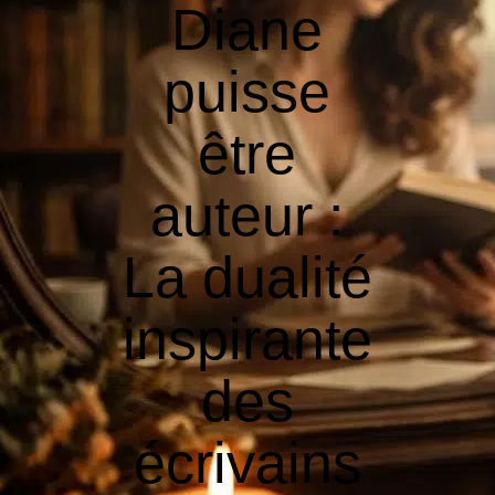
Diane
puisse
être
auteur :
La dualité
inspirante
des
écrivains