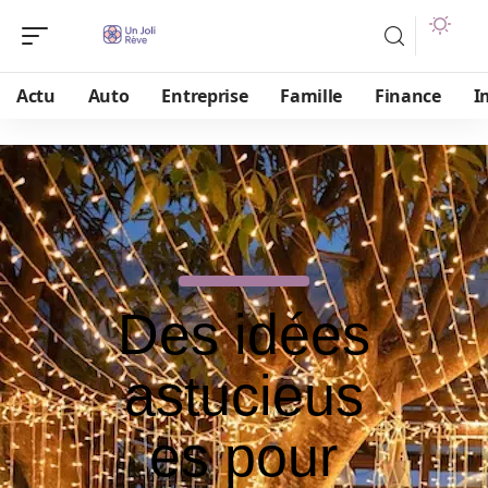
Actu
Auto
Entreprise
Famille
Finance
I
Des idées
astucieus
es pour