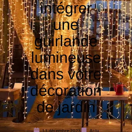
intégrer
une
guirlande
lumineuse
dans votre
décoration
de jardin
13 décembre 2023
Actu