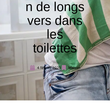
n de longs
vers dans
les
toilettes
4 février 2025
Maison