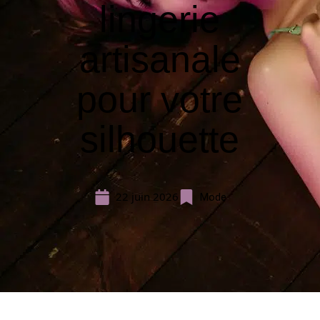
lingerie
artisanale
pour votre
silhouette
22 juin 2026
Mode