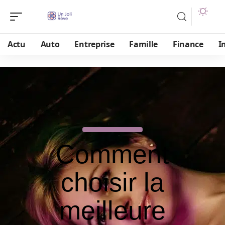
Actu
Auto
Entreprise
Famille
Finance
I
Comment
choisir la
meilleure