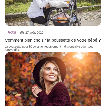
Actu
27 août 2022
Comment bien choisir la poussette de votre bébé ?
La poussette pour bébé est un équipement indispensable pour tout
parent dès
…