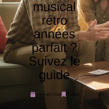
musical
rétro
années
parfait ?
Suivez le
guide
13 mars 2026
Loisirs