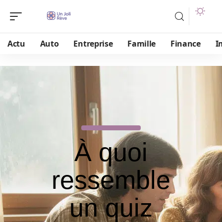
Actu
Auto
Entreprise
Famille
Finance
I
À quoi
ressemble
un quiz