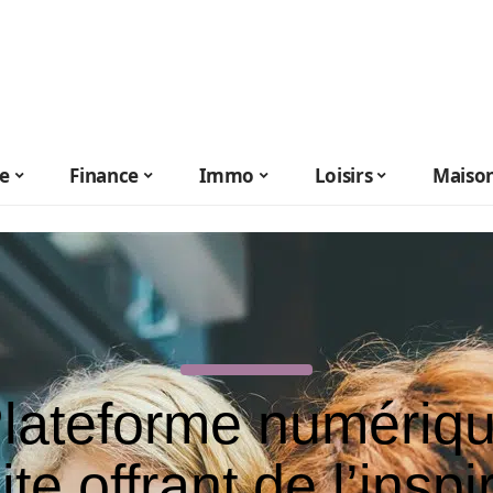
le
Finance
Immo
Loisirs
Maiso
lateforme numériq
ite offrant de l’inspi