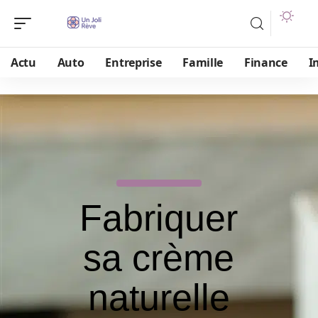
Actu
Auto
Entreprise
Famille
Finance
I
Fabriquer
sa crème
naturelle