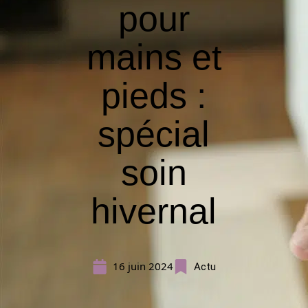
pour
mains et
pieds :
spécial
soin
hivernal
16 juin 2024
Actu