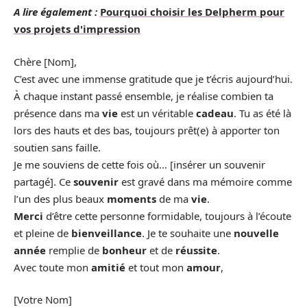
A lire également :
Pourquoi choisir les Delpherm pour
vos projets d'impression
Chère [Nom],
C’est avec une immense gratitude que je t’écris aujourd’hui.
À chaque instant passé ensemble, je réalise combien ta
présence dans ma
vie
est un véritable
cadeau
. Tu as été là
lors des hauts et des bas, toujours prêt(e) à apporter ton
soutien sans faille.
Je me souviens de cette fois où… [insérer un souvenir
partagé]. Ce
souvenir
est gravé dans ma mémoire comme
l’un des plus beaux
moments
de ma
vie
.
Merci
d’être cette personne formidable, toujours à l’écoute
et pleine de
bienveillance
. Je te souhaite une
nouvelle
année
remplie de
bonheur
et de
réussite
.
Avec toute mon
amitié
et tout mon
amour
,
[Votre Nom]