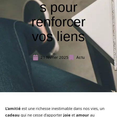
s pour
renforcer
vos liens
21 février 2025
Actu
L’amitié
est une richesse inestimable dans nos vies, un
cadeau
qui ne cesse d’apporter
joie
et
amour
au