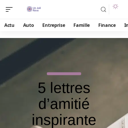
Actu
Auto
Entreprise
Famille
Finance
I
5 lettres
d’amitié
inspirante