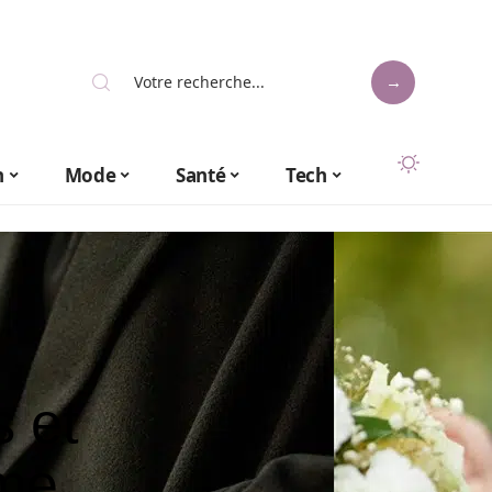
n
Mode
Santé
Tech
s et
rme