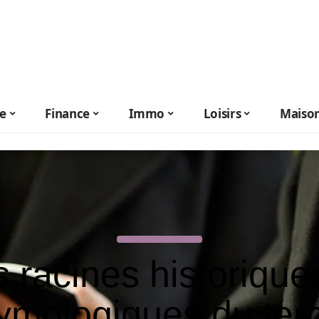
le
Finance
Immo
Loisirs
Maiso
 racines historique
ymologiques du te