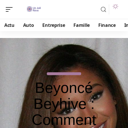
Actu
Auto
Entreprise
Famille
Finance
I
Beyoncé
Beyhive :
Comment