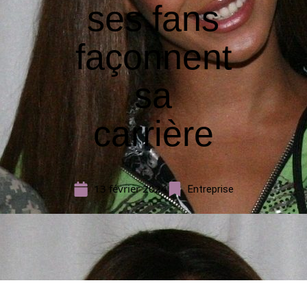
ses fans
façonnent
sa
carrière
13 février 2024
Entreprise