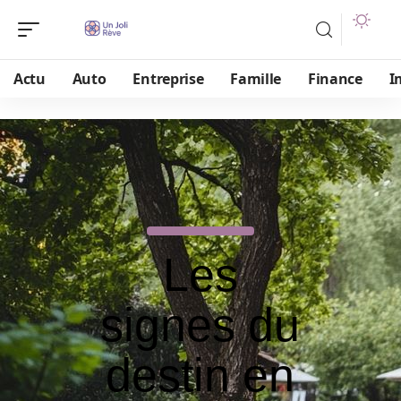
Actu
Auto
Entreprise
Famille
Finance
I
Les
signes du
destin en