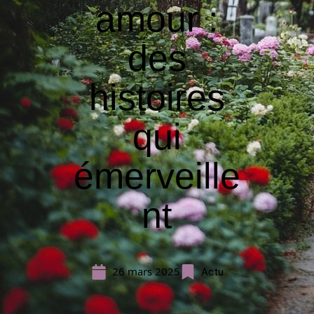
amour :
des
histoires
qui
émerveille
nt
26 mars 2025
Actu