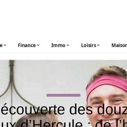
le
Finance
Immo
Loisirs
Maiso
écouverte des dou
ux d’Hercule : de l