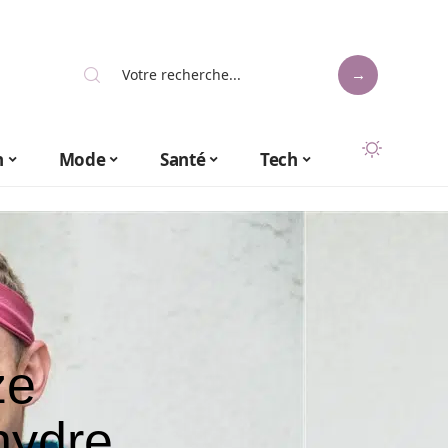
n
Mode
Santé
Tech
ze
’hydre