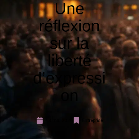
Une
réflexion
sur la
liberté
d’expressi
on
18 mai 2026
Entreprise