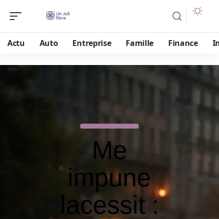
Actu
Auto
Entreprise
Famille
Finance
I
Me
impune
lacessit :