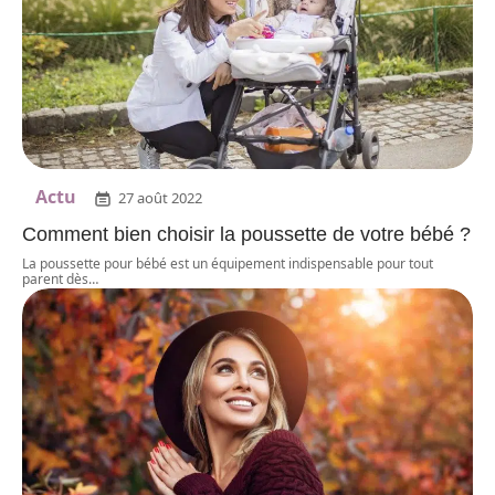
Actu
27 août 2022
Comment bien choisir la poussette de votre bébé ?
La poussette pour bébé est un équipement indispensable pour tout
parent dès
…