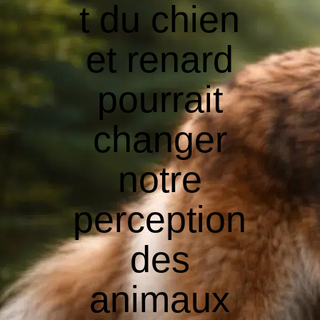
t du chien
et renard
pourrait
changer
notre
perception
des
animaux