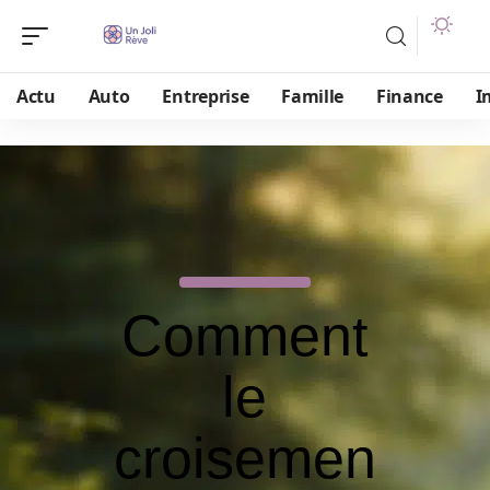
Actu
Auto
Entreprise
Famille
Finance
I
Comment
le
croisemen